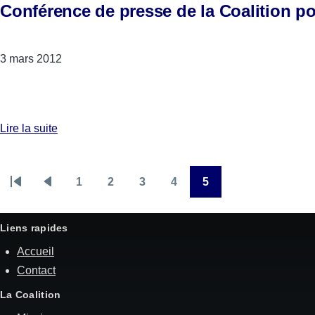
Conférence de presse de la Coalition pou
3 mars 2012
Lire la suite
1
2
3
4
5
Pagination
Première
Page
Page
Page
Page
Page
Page
page
précédente
Liens rapides
Accueil
Contact
La Coalition